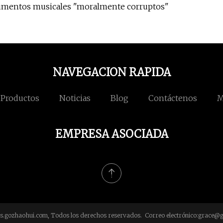
rumentos musicales "moralmente corruptos"
NAVEGACION RAPIDA
Productos
Noticias
Blog
Contáctenos
M
EMPRESA ASOCIADA
s.gozhaohui.com, Todos los derechos reservados. Correo electrónico:
grace@g