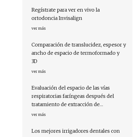
Regístrate para ver en vivo la
ortodoncia Invisalign
ver más
Comparación de translucidez, espesor y
ancho de espacio de termoformado y
3D
ver más
Evaluación del espacio de las vías
respiratorias faríngeas después del
tratamiento de extracción de
ortodoncia en maloclusión clase II
ver más
integrándose con la evaluación
subjetiva de la calidad del sueño.
Los mejores irrigadores dentales con