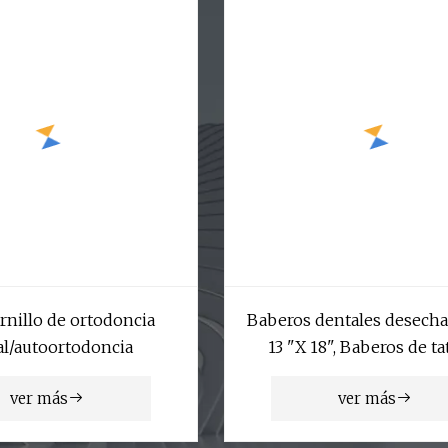
rnillo de ortodoncia
Baberos dentales desecha
al/autoortodoncia
13 "X 18", Baberos de ta
Dental rosa impermeable
ver más
ver más
capas, cubierta de bandej
para clínica de dentista y 