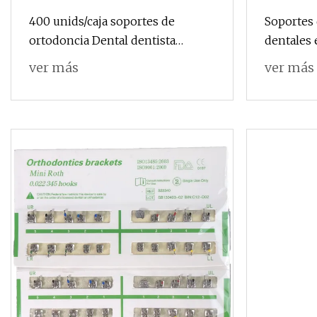
400 unids/caja soportes de
Soportes 
ortodoncia Dental dentista
dentales
monobloque soportes de Metal
Roth
ver más
ver más
Mini Mbt/Roth 0.022 "con 3