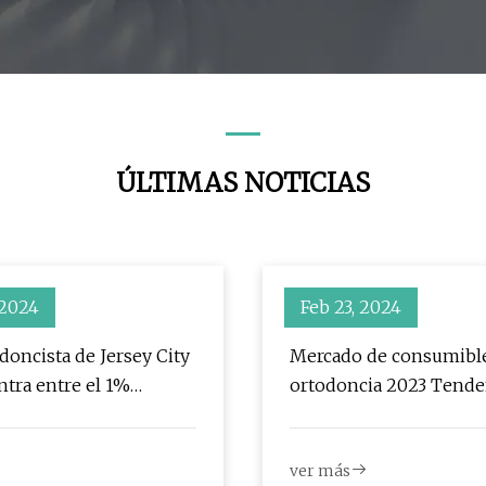
para mesa de uñas
ÚLTIMAS NOTICIAS
 2024
Feb 23, 2024
doncista de Jersey City
Mercado de consumibl
ntra entre el 1%
ortodoncia 2023 Tende
 en soluciones
con análisis de actores 
n
Anhua Medical Technol
ver más
Yueyong Medical Equi