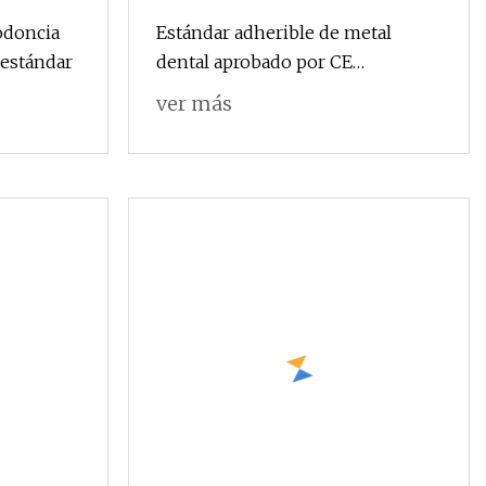
odoncia
Estándar adherible de metal
 estándar
dental aprobado por CE
Roth/Mbt. 022 345 ganchos
ver más
Soportes de ortodoncia