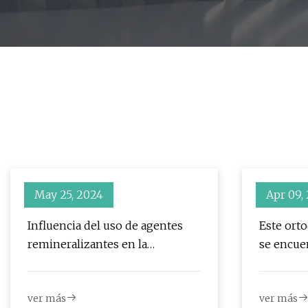
May 25, 2024
Apr 09,
Influencia del uso de agentes
Este orto
remineralizantes en la
se encue
resistencia a la tracción de los
superior
brackets de ortodoncia.
Invisalig
ver más
ver más