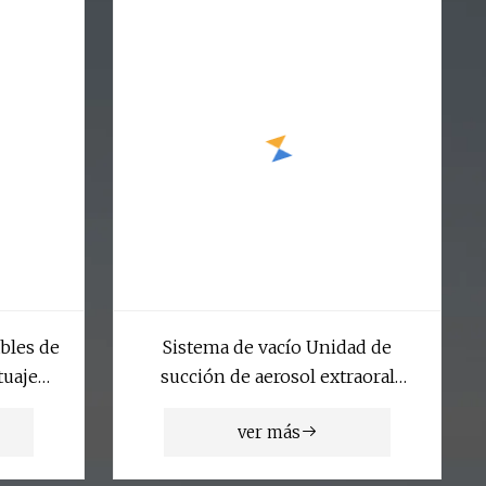
bles de
Sistema de vacío Unidad de
tuaje
succión de aerosol extraoral
s de 3
Máquina de clínica Hospital
ver más
a médica
Laboratorio médico Equipo de
cubierta
diagnóstico quirúrgico Dentista