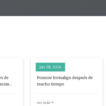
Jan 08, 2024
es de
Ponerse Invisalign después de
ncias
mucho tiempo
clave
ogy,
ver más
pment,