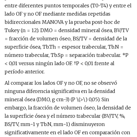
entre diferentes puntos temporales (T0-T4) y entre el
lado OF y no OF mediante medidas repetidas
bidireccionales MANOVA y la prueba post-hoc de
Tukey (n = 12). DMO = densidad mineral ósea, BV/TV
= fracción de volumen óseo, BS/TV = densidad de la
superficie ósea, Tb.Th = espesor trabecular, Tb.N =
número trabecular, Tb.Sp = separación trabecular. *P
< 0,01 versus ningún lado OF. †P < 0,01 frente al
período anterior.
Al comparar los lados OF y no OF, no se observó
ninguna diferencia significativa en la densidad
mineral ósea (DMO, g cm-3) (P \(>\) 0,05). Sin
embargo, la fracción de volumen óseo, la densidad de
la superficie ósea y el número trabecular (BV/TV, %,
BS/TV, mm−1 y Tb.N, mm−1) disminuyeron
significativamente en el lado OF en comparación con