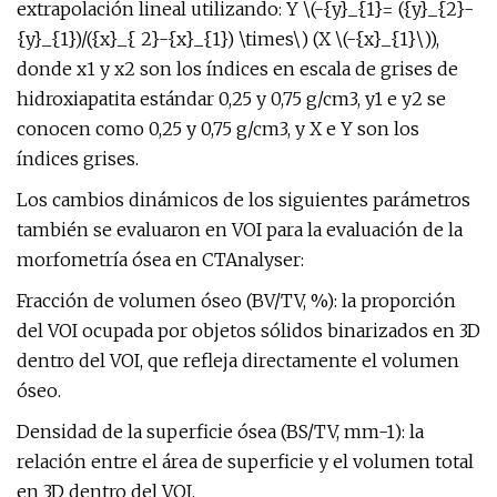
extrapolación lineal utilizando: Y \(-{y}_{1}= ({y}_{2}-
{y}_{1})/({x}_{ 2}-{x}_{1}) \times\) (X \(-{x}_{1}\)),
donde x1 y x2 son los índices en escala de grises de
hidroxiapatita estándar 0,25 y 0,75 g/cm3, y1 e y2 se
conocen como 0,25 y 0,75 g/cm3, y X e Y son los
índices grises.
Los cambios dinámicos de los siguientes parámetros
también se evaluaron en VOI para la evaluación de la
morfometría ósea en CTAnalyser:
Fracción de volumen óseo (BV/TV, %): la proporción
del VOI ocupada por objetos sólidos binarizados en 3D
dentro del VOI, que refleja directamente el volumen
óseo.
Densidad de la superficie ósea (BS/TV, mm-1): la
relación entre el área de superficie y el volumen total
en 3D dentro del VOI.