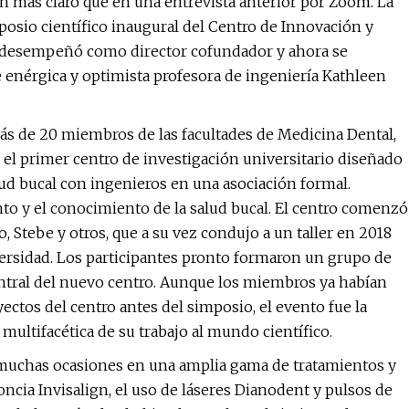
n más claro que en una entrevista anterior por Zoom. La
simposio científico inaugural del Centro de Innovación y
e desempeñó como director cofundador y ahora se
enérgica y optimista profesora de ingeniería Kathleen
ás de 20 miembros de las facultades de Medicina Dental,
s el primer centro de investigación universitario diseñado
lud bucal con ingenieros en una asociación formal.
nto y el conocimiento de la salud bucal. El centro comenzó
, Stebe y otros, que a su vez condujo a un taller en 2018
iversidad. Los participantes pronto formaron un grupo de
entral del nuevo centro. Aunque los miembros ya habían
ectos del centro antes del simposio, el evento fue la
multifacética de su trabajo al mundo científico.
 muchas ocasiones en una amplia gama de tratamientos y
ncia Invisalign, el uso de láseres Dianodent y pulsos de