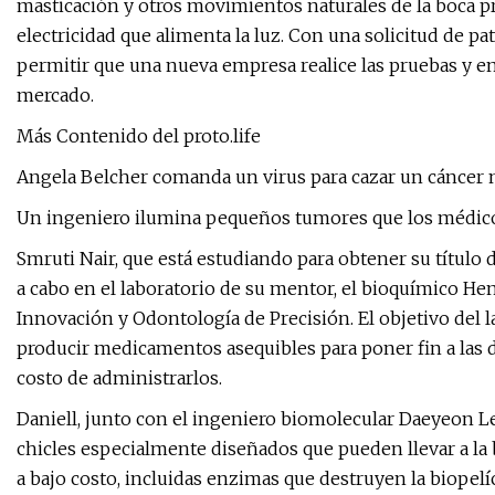
masticación y otros movimientos naturales de la boca p
electricidad que alimenta la luz. Con una solicitud de pa
permitir que una nueva empresa realice las pruebas y ens
mercado.
Más Contenido del proto.life
Angela Belcher comanda un virus para cazar un cáncer 
Un ingeniero ilumina pequeños tumores que los médico
Smruti Nair, que está estudiando para obtener su título 
a cabo en el laboratorio de su mentor, el bioquímico He
Innovación y Odontología de Precisión. El objetivo del 
producir medicamentos asequibles para poner fin a las d
costo de administrarlos.
Daniell, junto con el ingeniero biomolecular Daeyeon Le
chicles especialmente diseñados que pueden llevar a la
a bajo costo, incluidas enzimas que destruyen la biopelí