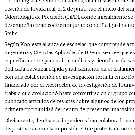
odontología de Penn en Filadelfia, su entusiasmo fue aú
ocasión de la vida real, el 2 de junio, fue el inicio del 
Odontología de Precisión (CiPD), donde inicialmente s
desempeña como codirector junto con el La igualmente 
Stebe.
Según Koo, esta alianza de escuelas, que comprende a m
Ingeniería y Ciencias Aplicadas de UPenn, se cree que e
específicamente para unir a médicos y científicos de sa
dedicada a avanzar rápida y radicalmente en el tratamie
con una colaboración de investigación fortuita entre Koo
financiado por el vicerrector de investigación de la un
trabajo que evolucionó hasta convertirse en el grupo c
publicado artículos de revistas sobre algunos de los proy
primera oportunidad del centro de presentar una visión 
Obviamente, dentistas e ingenieros han colaborado en
dispositivos, como la impresión 3D de prótesis de ortodo