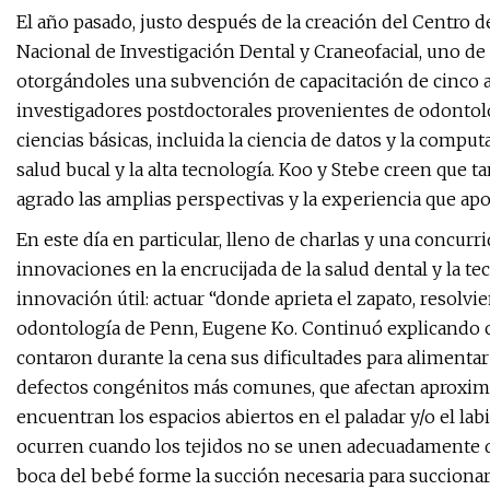
El año pasado, justo después de la creación del Centro d
Nacional de Investigación Dental y Craneofacial, uno de 
otorgándoles una subvención de capacitación de cinco a
investigadores postdoctorales provenientes de odontologí
ciencias básicas, incluida la ciencia de datos y la comput
salud bucal y la alta tecnología. Koo y Stebe creen que 
agrado las amplias perspectivas y la experiencia que apo
En este día en particular, lleno de charlas y una concurr
innovaciones en la encrucijada de la salud dental y la tec
innovación útil: actuar “donde aprieta el zapato, resolvi
odontología de Penn, Eugene Ko. Continuó explicando 
contaron durante la cena sus dificultades para alimenta
defectos congénitos más comunes, que afectan aproxima
encuentran los espacios abiertos en el paladar y/o el la
ocurren cuando los tejidos no se unen adecuadamente du
boca del bebé forme la succión necesaria para succiona