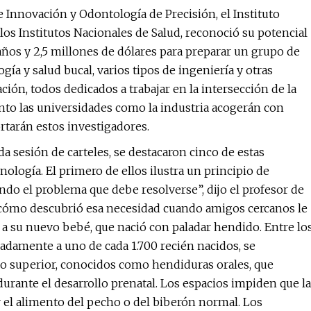
e Innovación y Odontología de Precisión, el Instituto
los Institutos Nacionales de Salud, reconoció su potencial
ños y 2,5 millones de dólares para preparar un grupo de
a y salud bucal, varios tipos de ingeniería y otras
ación, todos dedicados a trabajar en la intersección de la
tanto las universidades como la industria acogerán con
rtarán estos investigadores.
ida sesión de carteles, se destacaron cinco de estas
nología. El primero de ellos ilustra un principio de
endo el problema que debe resolverse”, dijo el profesor de
cómo descubrió esa necesidad cuando amigos cercanos le
r a su nuevo bebé, que nació con paladar hendido. Entre lo
damente a uno de cada 1.700 recién nacidos, se
bio superior, conocidos como hendiduras orales, que
rante el desarrollo prenatal. Los espacios impiden que la
r el alimento del pecho o del biberón normal. Los