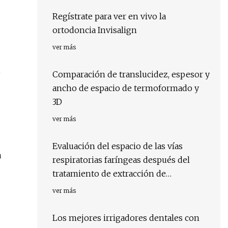
Regístrate para ver en vivo la
ortodoncia Invisalign
ver más
e
Comparación de translucidez, espesor y
ancho de espacio de termoformado y
3D
ver más
Evaluación del espacio de las vías
a
respiratorias faríngeas después del
tratamiento de extracción de
ortodoncia en maloclusión clase II
ver más
integrándose con la evaluación
subjetiva de la calidad del sueño.
Los mejores irrigadores dentales con