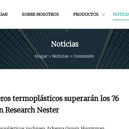
GAR
SOBRE NOSOTROS
PRODUCTOS
NOTICI
Noticias
Hogar
>
Noticias
>
Contenido
ros termoplásticos superarán los 76
ún Research Nester
ermoplásticos incluyen Arkema Group, Huntsman